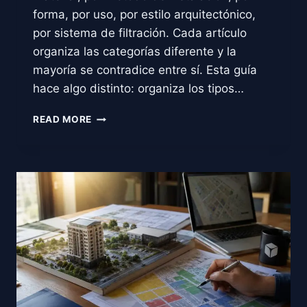
forma, por uso, por estilo arquitectónico,
por sistema de filtración. Cada artículo
organiza las categorías diferente y la
mayoría se contradice entre sí. Esta guía
hace algo distinto: organiza los tipos…
TIPOS
READ MORE
DE
ALBERCAS
EN
2026;
CUÁL
CONVIENE
SEGÚN
TU
TERRENO
Y
PRESUPUESTO