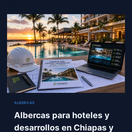
ALBERCAS,
CUÁNTO
AHORRAS,
CUÁNTO
CUESTA
Y
CUÁNDO
SE
PAGA
SOLA.
ALBERCAS
Albercas para hoteles y
desarrollos en Chiapas y