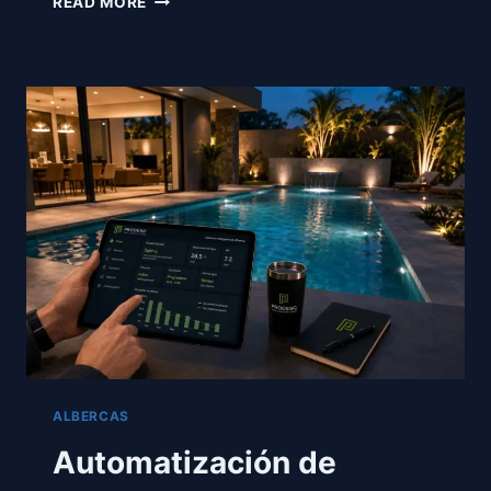
READ MORE
SOLARES
EN
CHIAPAS:
COSTOS
Y
AHORRO
2026.
ALBERCAS
Automatización de