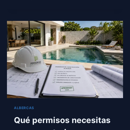
PARA
HOTELES
Y
DESARROLLOS
EN
CHIAPAS
Y
TABASCO,
LO
QUE
DEBES
SABER
ANTES
DE
COTIZAR
ALBERCAS
Qué permisos necesitas