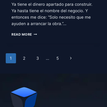
Ya tiene el dinero apartado para construir.
Ya hasta tiene el nombre del negocio. Y
entonces me dice: “Solo necesito que me
ayuden a arrancar la obra.”…
FACTIBILIDAD
READ MORE
DE
USO
DE
SUELO
Page
Next
1
2
3
…
5
EN
TUXTLA
navigation
Page
GUTIÉRREZ;
CÓMO
TRAMITARLA
Y
CUÁNTO
TARDA