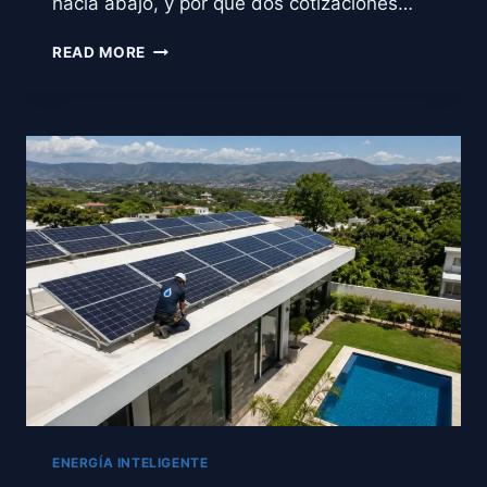
hacia abajo, y por qué dos cotizaciones…
¿CUÁNTO
READ MORE
CUESTA
INSTALAR
PANELES
SOLARES
EN
CHIAPAS?
PRECIOS
REALES
2026
ENERGÍA INTELIGENTE