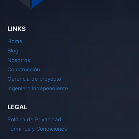
LINKS
Home
Blog
Nosotros
Construcción
PROAI
P
Gerencia de proyecto
En línea
Ingeniero Independiente
¡Hola! Soy
PROAI
de Prodeso. Te ayudo
a ubicar
terrenos clave
para tu
LEGAL
proyecto.
¿Qué necesitas hoy?
Política de Privacidad
Términos y Condiciones