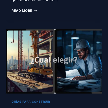
ERRORES
READ MORE
COMUNES
AL
CONSTRUIR
UNA
CASA
(Y
CÓMO
EVITARLOS
DESDE
EL
INICIO)
GUÍAS PARA CONSTRUIR