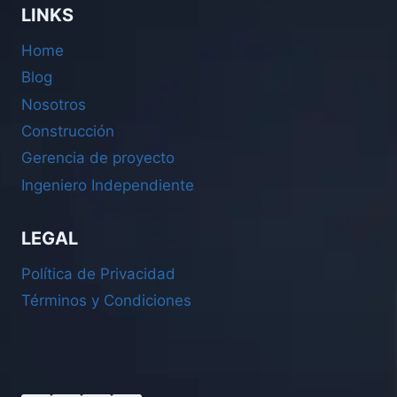
LINKS
Home
Blog
Nosotros
Construcción
PROAI
P
Gerencia de proyecto
En línea
Ingeniero Independiente
¡Hola! Soy
PROAI
de Prodeso. Te ayudo
a ubicar
terrenos clave
para tu
LEGAL
proyecto.
¿Qué necesitas hoy?
Política de Privacidad
Términos y Condiciones