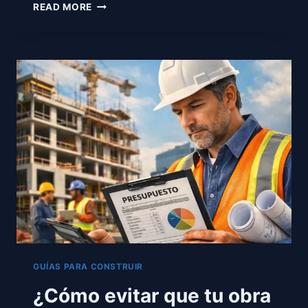
POR
READ MORE
QUÉ
CHIAPAS
SE
CONVIRTIÓ
EN
UNA
DE
LAS
APUESTAS
INMOBILIARIAS
MÁS
INTELIGENTES
DE
MÉXICO
GUÍAS PARA CONSTRUIR
¿Cómo evitar que tu obra