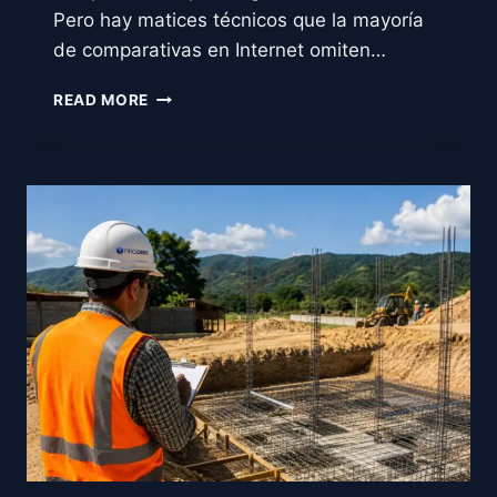
Pero hay matices técnicos que la mayoría
de comparativas en Internet omiten…
ALBERCA
READ MORE
DE
CONCRETO
VS
PREFABRICADA,
LA
COMPARATIVA
REAL
PARA
CHIAPAS
Y
TABASCO
(2026)