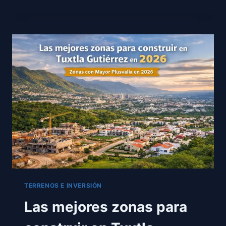
MEJORES
ZONAS
PARA
CONSTRUIR
EN
SAN
CRISTÓBAL
DE
LAS
CASAS
EN
2026
TERRENOS E INVERSIÓN
Las mejores zonas para