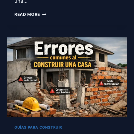
una…
¿CÓMO
READ MORE
EVITAR
QUE
TU
OBRA
SE
SALGA
DE
PRESUPUESTO?
(GUÍA
PRÁCTICA
PARA
CONSTRUIR
SIN
SORPRESAS)
GUÍAS PARA CONSTRUIR