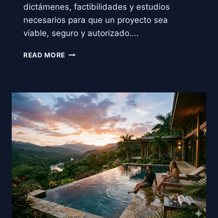
dictámenes, factibilidades y estudios
necesarios para que un proyecto sea
viable, seguro y autorizado….
DICTÁMENES
READ MORE
TÉCNICOS
EN
CHIAPAS,
GUÍA
COMPLETA
PARA
CONSTRUIR,
OPERAR
E
INVERTIR
CON
SEGURIDAD