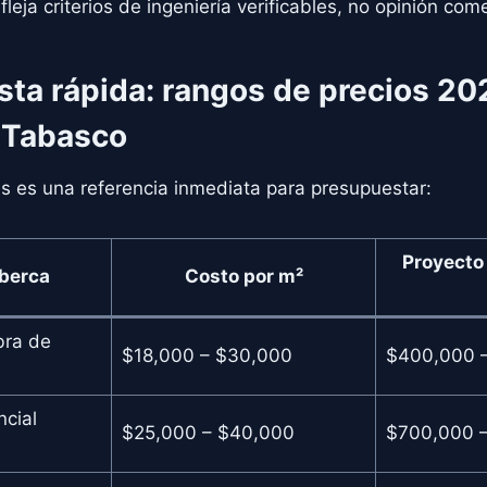
fleja criterios de ingeniería verificables, no opinión come
sta rápida: rangos de precios 20
 Tabasco
as es una referencia inmediata para presupuestar:
Proyecto
lberca
Costo por m²
bra de
$18,000 – $30,000
$400,000 
ncial
$25,000 – $40,000
$700,000 –