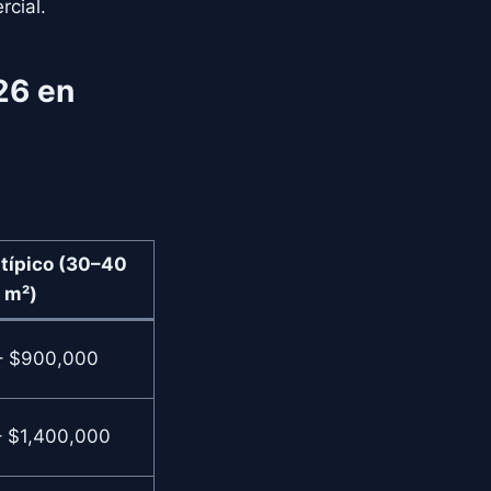
rcial.
26 en
 típico (30–40
m²)
– $900,000
 $1,400,000