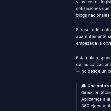
y los costos logí
cotizaciones que 
blogs nacionales 
El resultado: co
aparentemente sim
empezada la obr
Esta guía respond
de las cotizacion
— no desde un ca
🎓
Una nota so
dirección técn
Aplicamos a l
360 ejecuta obr