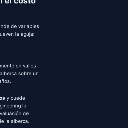
 el costo
pende de variables
ueven la aguja:
mente en valles
 alberca sobre un
años.
os
y puede
gineering lo
evaluación de
e la alberca.