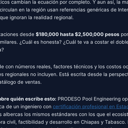
sticos cambian la ecuación por completo. Y aun así, la m
circulan en la región usan referencias genéricas de Inte
que ignoran la realidad regional.
tizaciones desde
$180,000 hasta $2,500,000 pesos
por
ilares. ¿Cuál es honesta? ¿Cuál te va a costar el dobl
a?
e con números reales, factores técnicos y los costos o
es regionales no incluyen. Está escrita desde la perspect
tálogo de ventas.
bre quién escribe esto:
PRODESO Pool Engineering op
ica de un ingeniero con
certificación profesional en Est
as albercas los mismos estándares con los que el eco
a civil, factibilidad y desarrollo en Chiapas y Tabasco.