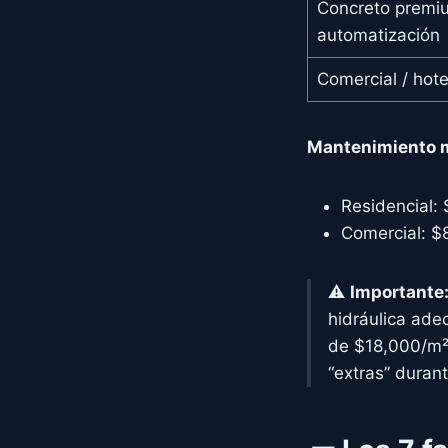
Concreto premi
automatización
Comercial / hote
Mantenimiento 
Residencial:
Comercial: $
⚠️
Importante
hidráulica ade
de $18,000/m² 
“extras” durant