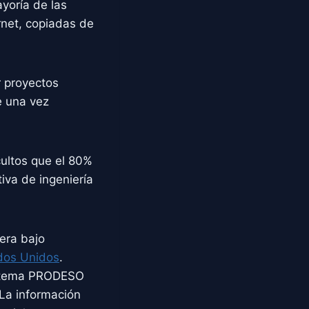
ayoría de las
rnet, copiadas de
 proyectos
e una vez
cultos que el 80%
iva de ingeniería
era bajo
ados Unidos
.
sistema PRODESO
 La información