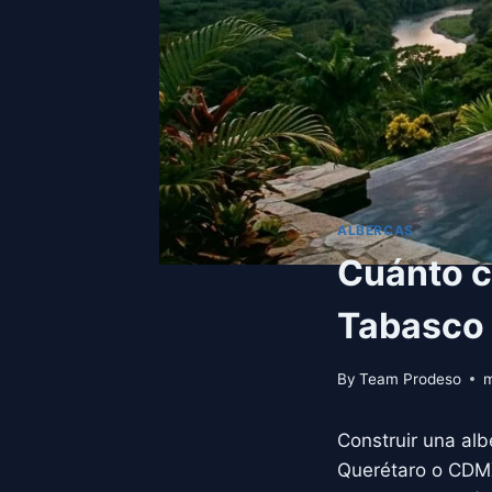
ALBERCAS
Cuánto c
Tabasco
By
Team Prodeso
m
Construir una al
Querétaro o CDMX.